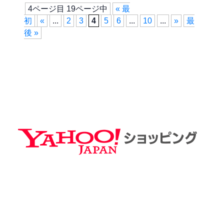
4ページ目 19ページ中
« 最
初
«
...
2
3
4
5
6
...
10
...
»
最
後 »