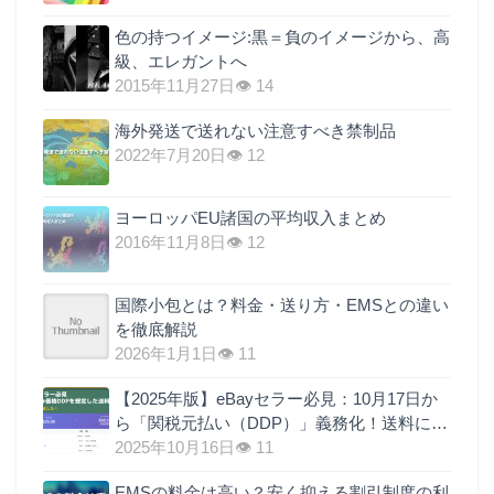
色の持つイメージ:黒＝負のイメージから、高
級、エレガントへ
2015年11月27日
👁 14
海外発送で送れない注意すべき禁制品
2022年7月20日
👁 12
ヨーロッパEU諸国の平均収入まとめ
2016年11月8日
👁 12
国際小包とは？料金・送り方・EMSとの違い
を徹底解説
2026年1月1日
👁 11
【2025年版】eBayセラー必見：10月17日か
ら「関税元払い（DDP）」義務化！送料に関
税を上乗せするのが最も現実的な理由
2025年10月16日
👁 11
EMSの料金は高い？安く抑える割引制度の利