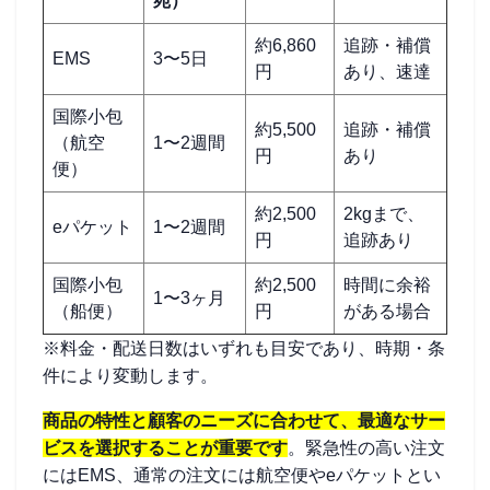
宛）
約6,860
追跡・補償
EMS
3〜5日
円
あり、速達
国際小包
約5,500
追跡・補償
（航空
1〜2週間
円
あり
便）
約2,500
2kgまで、
eパケット
1〜2週間
円
追跡あり
国際小包
約2,500
時間に余裕
1〜3ヶ月
（船便）
円
がある場合
※料金・配送日数はいずれも目安であり、時期・条
件により変動します。
商品の特性と顧客のニーズに合わせて、最適なサー
ビスを選択することが重要です
。緊急性の高い注文
にはEMS、通常の注文には航空便やeパケットとい