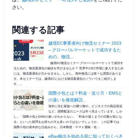
さい。
関連する記事
越境EC事業者向け物流セミナー 2023
– グローバルマーケットで成功するた
めの、物流...
越境EC物流セミナー グローバルマーケットで成功す
るための、物流最適化の秘訣を学びませんか？ 世界中のEC市場に参入するため
には、物流最適化が欠かせません。しかし、海外物流には様々な課題がありま
す。本セミナーでは、越境ECにおける物流最適化のノウハウをご紹介しま
す。...
国際小包とは？料金・送り方・EMSと
の違いを徹底解説...
海外に住む家族への贈り物や、ビジネスでの商品発送
など、国際配送のニーズは年々高まっています。しか
し、「国際小包とEMSの違いがわからない」「料金や届くまでの日数が気にな
る」といった疑問をお持ちの方も多いのではないでしょうか。 この記事では、
国際小包の基本的な仕組みから、日本郵便・ヤマト運輸・佐...
eBay輸出を始める前に知っておくべき