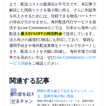
えて、配送コストの最適化が不可欠です。本記事で
解説した関税リスクを最小限に抑え、さらに利益率
を向上させるためには、信頼できる物流パートナー
の存在が欠かせません。海外配送代行サービスを提
供するLive Commerceロジでは、日本から海外への
配送を
最大91%OFFの特別料金
で提供しています。
法人向けの越境EC物流にも対応しており、複雑な
通関手続きや海外配送業務をトータルでサポートし
ます。配送コストを大幅に削減し、海外市場での競
争力を高めたい方は、ぜひ
Live Commerceロジのサ
ービス詳細
をご確認ください。
関連する記事
関税の壁を越えて広がるチャンス：い
ま、新興市場が熱い理由...
関税の壁を越えて広がるチャンス：いま、新興市場が
熱い理由 今、世界の貿易は大きく変わろうとしていま