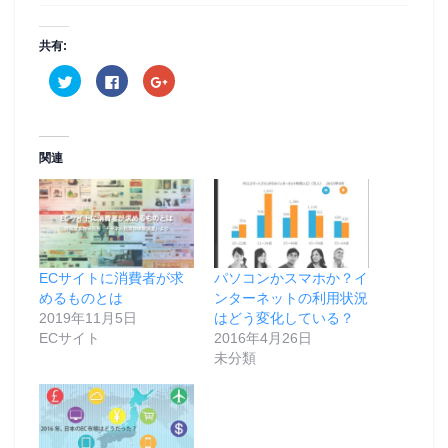
共有:
ク
F
ク
リ
a
リ
ッ
c
ッ
ク
e
ク
し
b
し
て
o
て
T
o
G
関連
w
k
o
i
で
o
t
共
g
t
有
l
e
す
e
r
る
+
で
に
で
共
は
共
有
ク
有
(
リ
(
ECサイトに消費者が求
パソコンかスマホか？イ
新
ッ
新
し
ク
し
めるものとは
ンターネットの利用状況
い
し
い
ウ
て
ウ
2019年11月5日
はどう変化している？
ィ
く
ィ
ECサイト
2016年4月26日
ン
だ
ン
ド
さ
ド
未分類
ウ
い
ウ
で
(
で
開
新
開
き
し
き
ま
い
ま
す
ウ
す
)
ィ
)