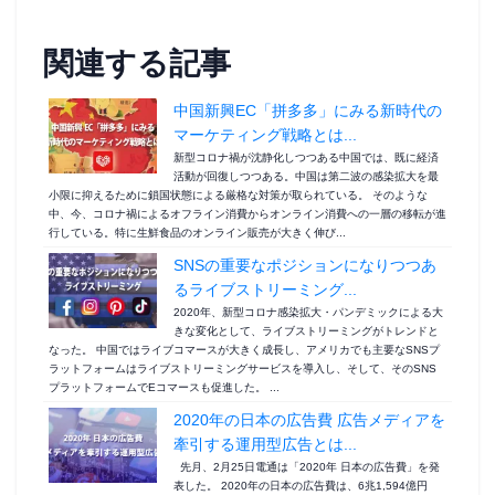
関連する記事
中国新興EC「拼多多」にみる新時代の
マーケティング戦略とは...
新型コロナ禍が沈静化しつつある中国では、既に経済
活動が回復しつつある。中国は第二波の感染拡大を最
小限に抑えるために鎖国状態による厳格な対策が取られている。 そのような
中、今、コロナ禍によるオフライン消費からオンライン消費への一層の移転が進
行している。特に生鮮食品のオンライン販売が大きく伸び...
SNSの重要なポジションになりつつあ
るライブストリーミング...
2020年、新型コロナ感染拡大・パンデミックによる大
きな変化として、ライブストリーミングがトレンドと
なった。 中国ではライブコマースが大きく成長し、アメリカでも主要なSNSプ
ラットフォームはライブストリーミングサービスを導入し、そして、そのSNS
プラットフォームでEコマースも促進した。 ...
2020年の日本の広告費 広告メディアを
牽引する運用型広告とは...
先月、2月25日電通は「2020年 日本の広告費」を発
表した。 2020年の日本の広告費は、6兆1,594億円