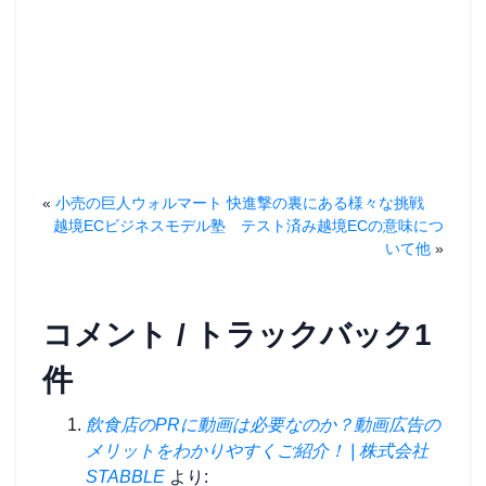
«
小売の巨人ウォルマート 快進撃の裏にある様々な挑戦
越境ECビジネスモデル塾 テスト済み越境ECの意味につ
いて他
»
コメント / トラックバック1
件
飲食店のPRに動画は必要なのか？動画広告の
メリットをわかりやすくご紹介！ | 株式会社
STABBLE
より: