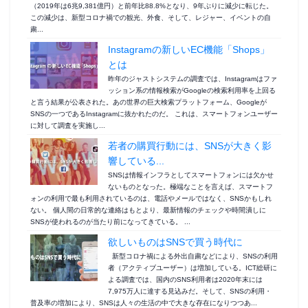
（2019年は6兆9,381億円）と前年比88.8%となり、9年ぶりに減少に転じた。
この減少は、新型コロナ禍での観光、外食、そして、レジャー、イベントの自
粛...
Instagramの新しいEC機能「Shops」
とは
昨年のジャストシステムの調査では、Instagramはファ
ッション系の情報検索がGoogleの検索利用率を上回る
と言う結果が公表された。あの世界の巨大検索プラットフォーム、Googleが
SNSの一つであるInstagramに抜かれたのだ。 これは、スマートフォンユーザー
に対して調査を実施し...
若者の購買行動には、SNSが大きく影
響している...
SNSは情報インフラとしてスマートフォンには欠かせ
ないものとなった。極端なことを言えば、スマートフ
ォンの利用で最も利用されているのは、電話やメールではなく、SNSかもしれ
ない。 個人間の日常的な連絡はもとより、最新情報のチェックや時間潰しに
SNSが使われるのが当たり前になってきている。 ...
欲しいものはSNSで買う時代に
新型コロナ禍による外出自粛などにより、SNSの利用
者（アクティブユーザー）は増加している。ICT総研に
よる調査では、国内のSNS利用者は2020年末には
7,975万人に達する見込みだ。そして、SNSの利用・
普及率の増加により、SNSは人々の生活の中で大きな存在になりつつあ...