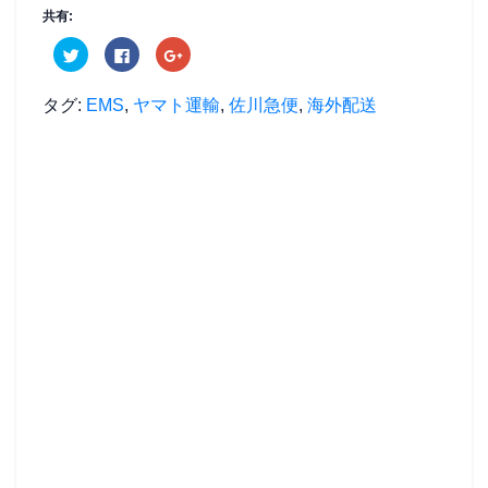
共有:
ク
F
ク
リ
a
リ
ッ
c
ッ
ク
e
ク
し
b
し
タグ:
EMS
,
ヤマト運輸
,
佐川急便
,
海外配送
て
o
て
T
o
G
w
k
o
i
で
o
t
共
g
t
有
l
e
す
e
r
る
+
で
に
で
共
は
共
有
ク
有
(
リ
(
新
ッ
新
し
ク
し
い
し
い
ウ
て
ウ
ィ
く
ィ
ン
だ
ン
ド
さ
ド
ウ
い
ウ
で
(
で
開
新
開
き
し
き
ま
い
ま
す
ウ
す
)
ィ
)
ン
ド
ウ