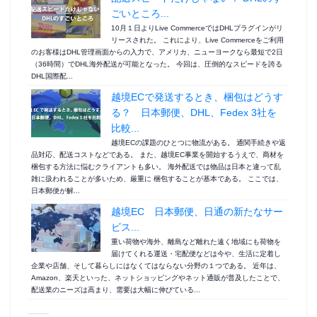
ごいところ...
10月１日よりLive CommerceではDHLプラグインがリ
リースされた。 これにより、Live Commerceをご利用
のお客様はDHL管理画面からの入力で、アメリカ、ニューヨークなら最短で2日
（36時間）でDHL海外配送が可能となった。 今回は、圧倒的なスピードを誇る
DHL国際配...
越境ECで発送するとき、梱包はどうす
る？ 日本郵便、DHL、Fedex 3社を
比較...
越境ECの課題のひとつに物流がある。 通関手続きや返
品対応、配送コストなどである。 また、越境EC事業を開始するうえで、商材を
梱包する方法に悩むクライアントも多い。 海外配送では物品は日本と違って乱
雑に扱われることが多いため、厳重に 梱包することが基本である。 ここでは、
日本郵便が解...
越境EC 日本郵便、日通の新たなサー
ビス...
重い荷物や海外、離島など離れた遠く地域にも荷物を
届けてくれる運送・宅配便などは今や、生活に定着し
企業や店舗、そして暮らしにはなくてはならない分野の１つである。 近年は、
Amazon、楽天といった、ネットショッピングやネット通販が普及したことで、
配送業のニーズは高まり、需要は大幅に伸びている...