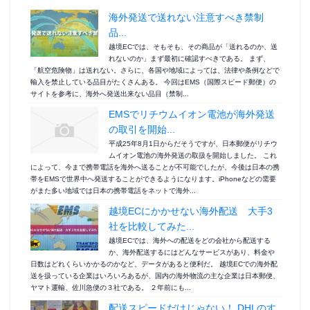
海外発送で送れない注意すべき禁制
品...
越境ECでは、そもそも、その商品が「送れるのか、送
れないのか」まず最初に確認すべきである。 まず、
「航空危険物」は送れない。さらに、各国や地域によっては、法律や条例などで
輸入を禁止している品目がたくさんある。 今回はEMS（国際スピード郵便）の
サイトを参考に、海外へ発送出来ない品目（禁制...
EMSでリチウムイオン電池が海外発送
の取引を開始...
平成25年8月1日からだそうですが、日本郵便がリチウ
ムイオン電池の海外発送の取扱を開始しました。 これ
によって、今まで携帯電話を海外へ送ることが不可能でしたが、今後は日本の携
帯をEMSで世界中へ発送することができるようになります。iPhoneなどの需要
がまた多い地域では日本の携帯電話をネットで海外...
越境ECにかかせない海外配送 大手3
社を比較してみた...
越境ECでは、海外への配送をどの会社から配送する
か、海外配送するにはどんなサービスがあり、料金や
日数はどれくらいかかるのかなど、データがあると便利だ。 越境ECでの海外配
送を扱っている企業はいろいろあるが、国内の海外物流の主な企業は日本郵便、
ヤマト運輸、佐川急便の３社である。 ２年前にも...
配送スピードだけじゃない！ DHLのす