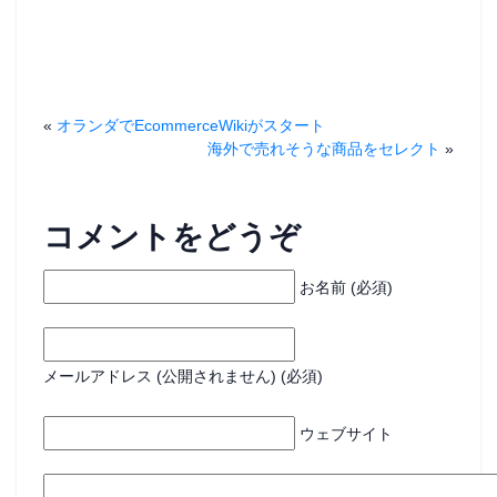
ド
ウ
で
開
き
ま
す
)
«
オランダでEcommerceWikiがスタート
海外で売れそうな商品をセレクト
»
コメントをどうぞ
お名前 (必須)
メールアドレス (公開されません) (必須)
ウェブサイト