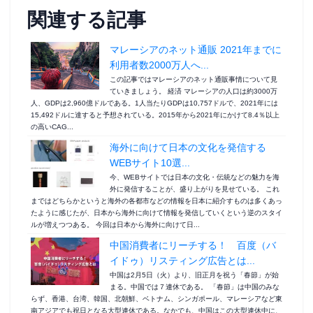
関連する記事
マレーシアのネット通販 2021年までに
利用者数2000万人へ...
この記事ではマレーシアのネット通販事情について見
ていきましょう。 経済 マレーシアの人口は約3000万
人、GDPは2,960億ドルである。1人当たりGDPは10,757ドルで、2021年には
15,492ドルに達すると予想されている。2015年から2021年にかけて8.4％以上
の高いCAG...
海外に向けて日本の文化を発信する
WEBサイト10選...
今、WEBサイトでは日本の文化・伝統などの魅力を海
外に発信することが、盛り上がりを見せている。 これ
まではどちらかというと海外の各都市などの情報を日本に紹介すものは多くあっ
たように感じたが、日本から海外に向けて情報を発信していくという逆のスタイ
ルが増えつつある。 今回は日本から海外に向けて日...
中国消費者にリーチする！ 百度（バ
イドゥ）リスティング広告とは...
中国は2月5日（火）より、旧正月を祝う「春節」が始
まる。中国では７連休である。 「春節」は中国のみな
らず、香港、台湾、韓国、北朝鮮、ベトナム、シンガポール、マレーシアなど東
南アジアでも祝日となる大型連休である。なかでも、中国はこの大型連休中に、