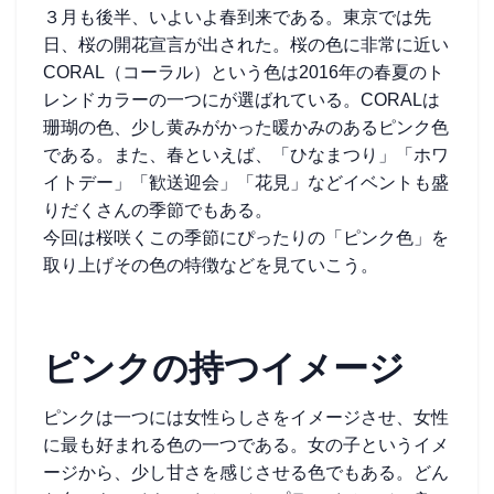
３月も後半、いよいよ春到来である。東京では先
日、桜の開花宣言が出された。桜の色に非常に近い
CORAL（コーラル）という色は
2016年の春夏のト
レンドカラーの一つに
が選ばれている。CORALは
珊瑚の色、少し黄みがかった暖かみのあるピンク色
である。
また、春といえば、
「ひなまつり」「ホワ
イトデー」「歓送迎会」「花見」
などイベントも盛
りだくさんの季節でもある。
今回は桜咲くこの季節にぴったりの「ピンク色」を
取り上げその色の特徴などを見ていこう。
ピンクの持つイメージ
ピンクは一つには女性らしさをイメージさせ、女性
に最も好まれる色の一つである。女の子というイメ
ージから、少し甘さを感じさせる色でもある。どん