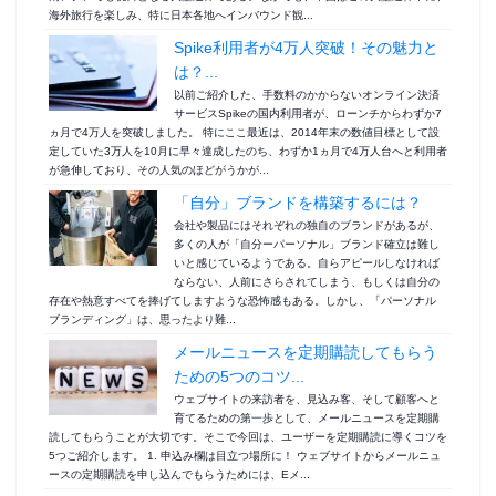
海外旅行を楽しみ、特に日本各地へインバウンド観...
Spike利用者が4万人突破！その魅力と
は？...
以前ご紹介した、手数料のかからないオンライン決済
サービスSpikeの国内利用者が、ローンチからわずか7
ヵ月で4万人を突破しました。 特にここ最近は、2014年末の数値目標として設
定していた3万人を10月に早々達成したのち、わずか1ヵ月で4万人台へと利用者
が急伸しており、その人気のほどがうかが...
「自分」ブランドを構築するには？
会社や製品にはそれぞれの独自のブランドがあるが、
多くの人が「自分ーパーソナル」ブランド確立は難し
いと感じているようである。自らアピールしなければ
ならない、人前にさらされてしまう、もしくは自分の
存在や熱意すべてを捧げてしますような恐怖感もある。しかし、「パーソナル
ブランディング」は、思ったより難...
メールニュースを定期購読してもらう
ための5つのコツ...
ウェブサイトの来訪者を、見込み客、そして顧客へと
育てるための第一歩として、メールニュースを定期購
読してもらうことが大切です。そこで今回は、ユーザーを定期購読に導くコツを
5つご紹介します。 1. 申込み欄は目立つ場所に！ ウェブサイトからメールニュ
ースの定期購読を申し込んでもらうためには、Eメ...