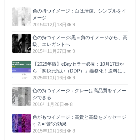
色の持つイメージ：白は清潔、シンプルをイ
メージ
2015年12月18日
👁 9
色の持つイメージ:黒＝負のイメージから、高
級、エレガントへ
2015年11月27日
👁 9
【2025年版】eBayセラー必見：10月17日か
ら「関税元払い（DDP）」義務化！送料に関
税を上乗せするのが最も現実的な理由
2025年10月16日
👁 9
色の持つイメージ：グレーは高品質をイメー
ジできる
2016年1月26日
👁 8
色がもつイメージ：高貴と高級をメッセージ
する=”紫”の効果
2015年10月16日
👁 8