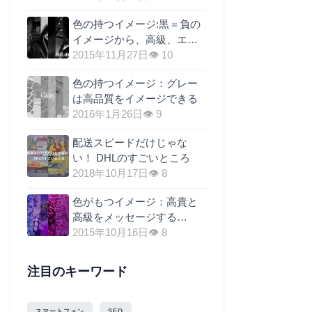
料に関税を上乗せするのが
色の持つイメージ:黒＝負の
最も現実的な理由
イメージから、高級、エレ
ガントへ
2015年11月27日
👁 10
色の持つイメージ：グレー
は高品質をイメージできる
2016年1月26日
👁 9
配送スピードだけじゃな
い！ DHLのすごいところ
2018年10月17日
👁 8
色がもつイメージ：高貴と
高級をメッセージする
=”紫”の効果
2015年10月16日
👁 8
注目のキーワード
スマートフォン
SEO