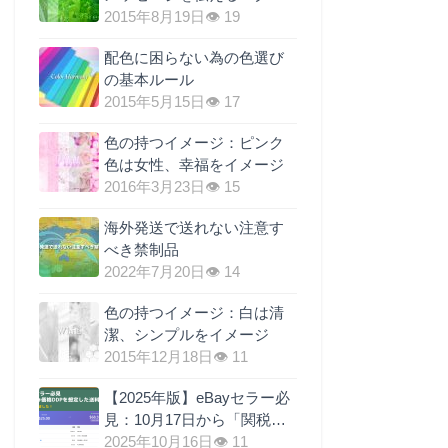
ーン効果
2015年8月19日
👁 19
配色に困らない為の色選び
の基本ルール
2015年5月15日
👁 17
色の持つイメージ：ピンク
色は女性、幸福をイメージ
2016年3月23日
👁 15
海外発送で送れない注意す
べき禁制品
2022年7月20日
👁 14
色の持つイメージ：白は清
潔、シンプルをイメージ
2015年12月18日
👁 11
【2025年版】eBayセラー必
見：10月17日から「関税元
払い（DDP）」義務化！送
2025年10月16日
👁 11