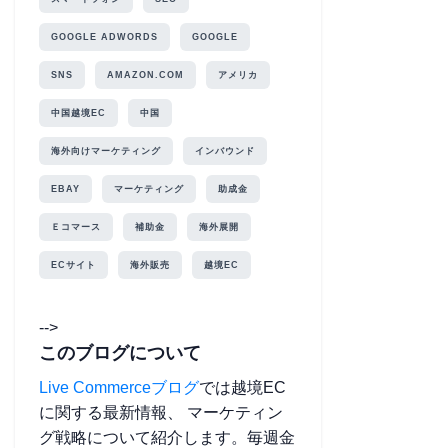
GOOGLE ADWORDS
GOOGLE
SNS
AMAZON.COM
アメリカ
中国越境EC
中国
海外向けマーケティング
インバウンド
EBAY
マーケティング
助成金
Ｅコマース
補助金
海外展開
ECサイト
海外販売
越境EC
-->
このブログについて
Live Commerceブログ
では越境EC
に関する最新情報、 マーケティン
グ戦略について紹介します。毎週金