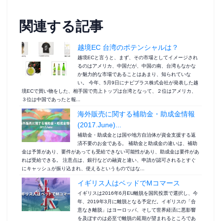
関連する記事
越境EC 台湾のポテンシャルは？
越境ECと言うと、まず、その市場としてイメージされ
るのはアメリカ、中国だが、中国の南、台湾もなかな
か魅力的な市場であることはあまり、知られていな
い。 今年、5月9日にナビプラス株式会社が発表した越
境ECで買い物をした、相手国で売上トップは台湾となって、２位はアメリカ、
３位は中国であったと報...
海外販売に関する補助金・助成金情報
(2017.June)...
補助金・助成金とは国や地方自治体が資金支援する返
済不要のお金である。 補助金と助成金の違いは、補助
金は予算があり、要件があっても受給できない可能性があり、助成金は要件があ
れば受給できる。 注意点は、銀行などの融資と違い、申請が認可されるとすぐ
にキャッシュが振り込まれ、使えるというものではな...
イギリス人はベッドでMコマース
イギリスは2016年6月EU離脱を国民投票で選択し、今
年、2019年3月に離脱となる予定だ。イギリスの「合
意なき離脱」はヨーロッパ、そして世界経済に悪影響
を及ぼすのは必至で離脱の延期が望まれるところであ