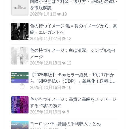
国際小包とは？料金・送り方・EMSとの違い
を徹底解説
2026年1月1日
👁 13
色の持つイメージ:黒＝負のイメージから、高
級、エレガントへ
2015年11月27日
👁 13
色の持つイメージ：白は清潔、シンプルをイ
メージ
2015年12月18日
👁 12
【2025年版】eBayセラー必見：10月17日か
ら「関税元払い（DDP）」義務化！送料に関
税を上乗せするのが最も現実的な理由
2025年10月16日
👁 10
色がもつイメージ：高貴と高級をメッセージ
する=”紫”の効果
2015年10月16日
👁 9
ヨーロッパEU諸国の平均収入まとめ