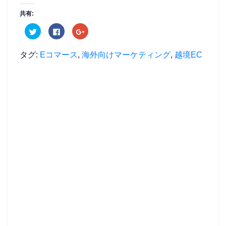
共有:
ク
F
ク
リ
a
リ
ッ
c
ッ
ク
e
ク
し
b
し
タグ:
Eコマース
,
海外向けマーケティング
,
越境EC
て
o
て
T
o
G
w
k
o
i
で
o
t
共
g
t
有
l
e
す
e
r
る
+
で
に
で
共
は
共
有
ク
有
(
リ
(
新
ッ
新
し
ク
し
い
し
い
ウ
て
ウ
ィ
く
ィ
ン
だ
ン
ド
さ
ド
ウ
い
ウ
で
(
で
開
新
開
き
し
き
ま
い
ま
す
ウ
す
)
ィ
)
ン
ド