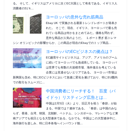
る。 そして、イギリスはアメリカに次ぐEC大国として有名である。イギリス人
消費者の51％...
ヨーロッパの意外な売れ筋商品
Ebay UK で実施される最新トレンドレポートが発表さ
れた。 そこで、現在、イギリス、ヨーロッパで最も売
れている商品は何かをまとめてみた。価格を問わず、
意外な商品が人気のようだ。 1.ボート漕ぎ 筋トレマ
シン オリンピックの影響からか、この商品が現在のEbayでのトップ商品...
ヨーロッパのECビジネスの拠点は？
EC越境サイトビジネスは、アジア、アメリカのブーム
に続いてヨーロッパでも急成長している。 ヨーロッパ
は世界でも有数の大規模市場、海外進出を考えている
企業には見逃せないエリアである。 ヨーロッパ市場は
新興国も含め、特にECビジネスにおいて急速に変化を遂げており、特にEU圏内
での取引をスムーズに...
中国消費者にリーチする！ 百度（バ
イドゥ）リスティング広告とは...
中国は2月5日（火）より、旧正月を祝う「春節」が始
まる。中国では７連休である。 「春節」は中国のみな
らず、香港、台湾、韓国、北朝鮮、ベトナム、シンガポール、マレーシアなど東
南アジアでも祝日となる大型連休である。なかでも、中国はこの大型連休中に、
海外旅行を楽しみ、特に日本各地へインバウンド観...