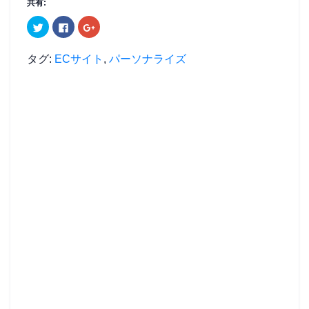
共有:
ク
F
ク
リ
a
リ
ッ
c
ッ
ク
e
ク
し
b
し
タグ:
ECサイト
,
パーソナライズ
て
o
て
T
o
G
w
k
o
i
で
o
t
共
g
t
有
l
e
す
e
r
る
+
で
に
で
共
は
共
有
ク
有
(
リ
(
新
ッ
新
し
ク
し
い
し
い
ウ
て
ウ
ィ
く
ィ
ン
だ
ン
ド
さ
ド
ウ
い
ウ
で
(
で
開
新
開
き
し
き
ま
い
ま
す
ウ
す
)
ィ
)
ン
ド
ウ
で