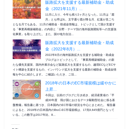
販路拡大を支援する最新補助金・助成
金（2021年11月）...
11月に入り、今年も残り2ヶ月となった。11月は「霜
月」とも呼ばれ、文字通り霜が降る月、紅葉が見ごろ
となる月でもある。 11月の補助金・助成金情報は、トピックとして国が支援す
る「事業再構築補助金」の内容と「分野・テーマ別の海外販路開拓等への支援強
化事業」を取り上げた。 また、国や地方自治...
販路拡大を支援する最新補助金・助成
金（2022年8月）...
2022年8月の海外販路拡大を支援する補助金・助成金
ブログはトピックとして、「事業再構築補助金」の新
たな優先支援策、国内外展示会など販路拡大を支援するもの、越境ECなどECサ
イト構築を支援するもの、インバウンド拡大を支援する最新の補助金・助成金情
報を中心に紹介します。 ご確認いただき、ご活...
2018年の日本のEC市場規模は緩やかに
上昇...
今回は、以前のブログに引き続き、経済産業省の「平
成30年度 我が国におけるデータ駆動型社会に係る基
盤整備」報告書に基づき、日本国内のEC市場の状況を中心にまとめた。 報告書
によると、2018年の日本国内のBtoC-EC市場規模は、17兆9,845億円となって
いる。この数字は2017年比、8...