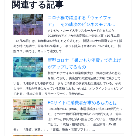
関連する記事
コロナ禍で躍進する「ウェイフェ
ア」 その成功のビジネスモデル...
クレジットカード大手マスターカードがまとめた、
2020年のアメリカ年末商戦の小売売上高（10月11日
─12月24日）は、前年比3%増加したと公表した。 新型コロナの影響でネット販
売が特に好調で、前年比49%増加し、ネット購入は全体の19.7%に達した。 新
型コロナ禍では、ネットで注文して...
新型コロナ 「巣ごもり消費」で売上げ
がアップしてるもの...
新型コロナウイルス感染症拡大は、深刻な経済の悪化
を招いており、実店舗での消費活動が大幅に減少して
いる。 3月前半と3月後半では、さらに消費者の購買活動は後退している。その
よう中、活動が活発になっている業種もある。それは、オンラインショッピング
である。 外出の自粛、リモートワーク、学校の休...
ECサイトに消費者が求めるものとは
2018年のEC（BtoC）市場規模は17兆9,845億円だっ
た。その中で物販系部門は9兆2,992億円であり、前年
比8.12%と伸長率は高い割合となっている。 物販系部
門とは、「衣類・服装雑貨」、「生活家電・AV 機
器」、「雑貨、家具、」、「書籍、映像・音楽ソフト」、...