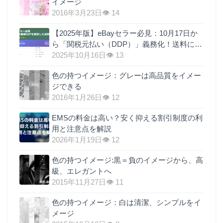
イメージ
2016年3月23日
👁 14
【2025年版】eBayセラー必見：10月17日か
ら「関税元払い（DDP）」義務化！送料に関
税を上乗せするのが最も現実的な理由
2025年10月16日
👁 13
色の持つイメージ：グレーは高品質をイメー
ジできる
2016年1月26日
👁 12
EMSの料金は高い？安く抑える割引制度の利
用と注意点を解説
2026年1月19日
👁 12
色の持つイメージ:黒＝負のイメージから、高
級、エレガントへ
2015年11月27日
👁 11
色の持つイメージ：白は清潔、シンプルをイ
メージ