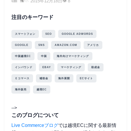
2015年12月18日
👁 8
注目のキーワード
スマートフォン
SEO
GOOGLE ADWORDS
GOOGLE
SNS
AMAZON.COM
アメリカ
中国越境EC
中国
海外向けマーケティング
インバウンド
EBAY
マーケティング
助成金
Ｅコマース
補助金
海外展開
ECサイト
海外販売
越境EC
-->
このブログについて
Live Commerceブログ
では越境ECに関する最新情