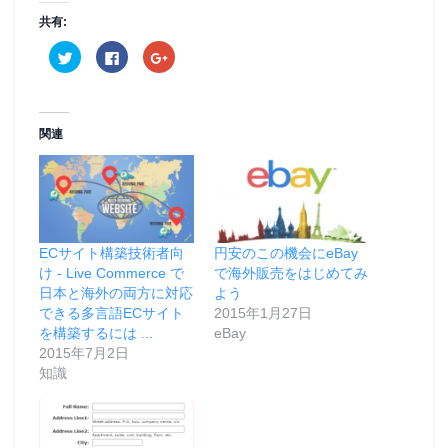
共有:
ク
F
ク
リ
a
リ
ッ
c
ッ
ク
e
ク
し
b
し
て
o
て
T
o
G
関連
w
k
o
i
で
o
t
共
g
t
有
l
e
す
e
r
る
+
で
に
で
共
は
共
有
ク
有
(
リ
(
ECサイト構築技術者向
円安のこの機会にeBay
新
ッ
新
し
ク
し
け - Live Commerce で
で海外販売をはじめてみ
い
し
い
ウ
て
ウ
日本と海外の両方に対応
よう
ィ
く
ィ
できる多言語ECサイト
2015年1月27日
ン
だ
ン
ド
さ
ド
を構築するには ...
eBay
ウ
い
ウ
で
(
で
2015年7月2日
開
新
開
知識
き
し
き
ま
い
ま
す
ウ
す
)
ィ
)
ン
ド