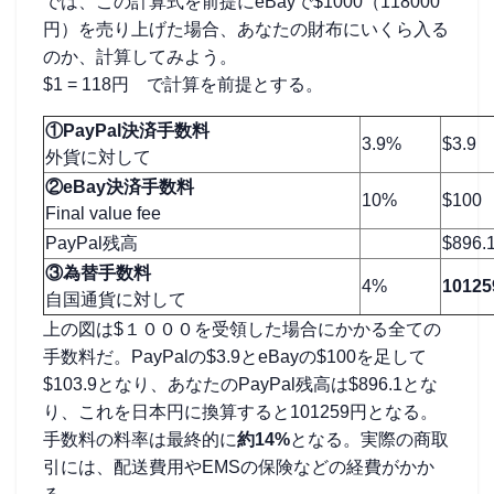
では、この計算式を前提にeBayで$1000（118000
円）を売り上げた場合、あなたの財布にいくら入る
のか、計算してみよう。
$1 = 118円 で計算を前提とする。
①PayPal決済手数料
3.9%
$3.9
外貨に対して
②eBay決済手数料
10%
$100
Final value fee
PayPal残高
$896.
③為替手数料
4%
1012
自国通貨に対して
上の図は$１０００を受領した場合にかかる全ての
手数料だ。PayPalの$3.9とeBayの$100を足して
$103.9となり、あなたのPayPal残高は$896.1とな
り、これを日本円に換算すると101259円となる。
手数料の料率は最終的に
約14%
となる。実際の商取
引には、配送費用やEMSの保険などの経費がかか