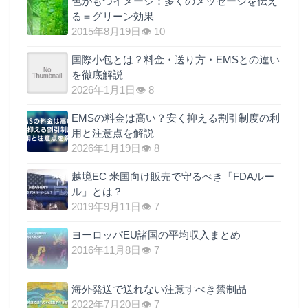
色がもつイメージ：多くのメッセージを伝え
る＝グリーン効果
2015年8月19日
👁 10
国際小包とは？料金・送り方・EMSとの違い
を徹底解説
2026年1月1日
👁 8
EMSの料金は高い？安く抑える割引制度の利
用と注意点を解説
2026年1月19日
👁 8
越境EC 米国向け販売で守るべき「FDAルー
ル」とは？
2019年9月11日
👁 7
ヨーロッパEU諸国の平均収入まとめ
2016年11月8日
👁 7
海外発送で送れない注意すべき禁制品
2022年7月20日
👁 7