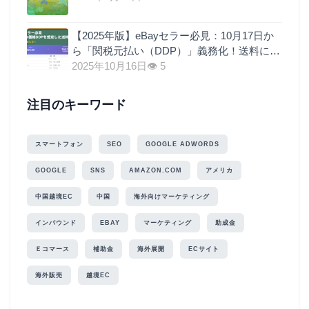
【2025年版】eBayセラー必見：10月17日か
ら「関税元払い（DDP）」義務化！送料に関
税を上乗せするのが最も現実的な理由
2025年10月16日
👁 5
注目のキーワード
スマートフォン
SEO
GOOGLE ADWORDS
GOOGLE
SNS
AMAZON.COM
アメリカ
中国越境EC
中国
海外向けマーケティング
インバウンド
EBAY
マーケティング
助成金
Ｅコマース
補助金
海外展開
ECサイト
海外販売
越境EC