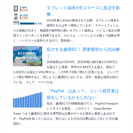
タブレット端末がEコマースに及ぼす影
響...
2010年春にiPadが発売されて以降、タブレット端末を
使用する人は年々増加しています。 スマートフォンよ
りも画面が大きく、視認性や操作性の高いタブレット端末は、パソコン並みの環
境でインターネットを利用できます。そのうえ、パソコンよりも軽くて起動が早
く、バッテリーも長持ちするので、普段使い...
拡大する越境EC！ 調査報告から読み解
く...
日本政府は12月18日、訪日外国人旅行者が3,000万人
を超えたと発表。 昨年の2,869万人を超え、初めて
1,000万人を超えた2013年から、この5年で3倍に増えた計算になる。 インバウ
ンド数が増加すると、同じように越境ECにおいても。近年、急速な成長を続け
ている。 そして、ペイパルは...
「PayPal はあっ？」 という経営者は
損をしているかもしれない...
先日、越境ECでの情報収集がてら、PayPal Passport
いうサイトを発見。 このサイト、 Cross Border
Trade つまり越境ECに関する専門的な記事やデータが意外と豊富にあるので
す。PayPalを知っている人も、知らない人も今日の記事は読んでおいた方が越
境EC...