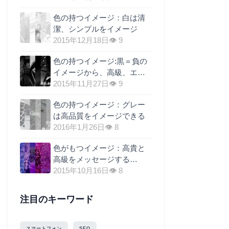
料に関税を上乗せするのが
色の持つイメージ：白は清
最も現実的な理由
潔、シンプルをイメージ
2015年12月18日
👁 9
色の持つイメージ:黒＝負の
イメージから、高級、エレ
ガントへ
2015年11月27日
👁 9
色の持つイメージ：グレー
は高品質をイメージできる
2016年1月26日
👁 8
色がもつイメージ：高貴と
高級をメッセージする
=”紫”の効果
2015年10月16日
👁 8
注目のキーワード
スマートフォン
SEO