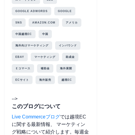
GOOGLE ADWORDS
GOOGLE
SNS
AMAZON.COM
アメリカ
中国越境EC
中国
海外向けマーケティング
インバウンド
EBAY
マーケティング
助成金
Ｅコマース
補助金
海外展開
ECサイト
海外販売
越境EC
-->
このブログについて
Live Commerceブログ
では越境EC
に関する最新情報、 マーケティン
グ戦略について紹介します。毎週金