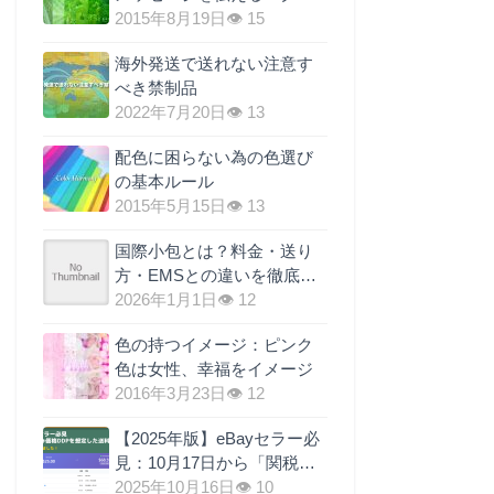
ーン効果
2015年8月19日
👁 15
海外発送で送れない注意す
べき禁制品
2022年7月20日
👁 13
配色に困らない為の色選び
の基本ルール
2015年5月15日
👁 13
国際小包とは？料金・送り
方・EMSとの違いを徹底解
説
2026年1月1日
👁 12
色の持つイメージ：ピンク
色は女性、幸福をイメージ
2016年3月23日
👁 12
【2025年版】eBayセラー必
見：10月17日から「関税元
払い（DDP）」義務化！送
2025年10月16日
👁 10