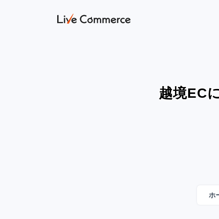
越境EC
ホ