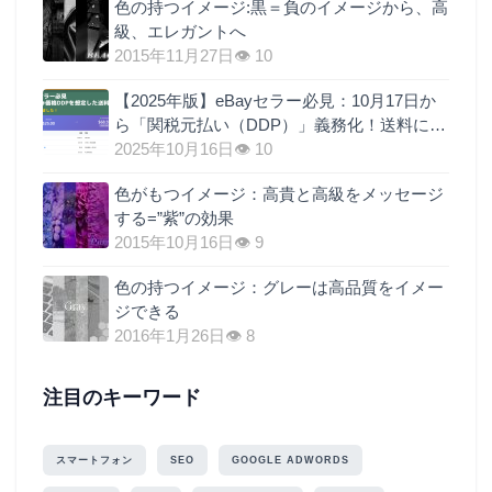
色の持つイメージ:黒＝負のイメージから、高
級、エレガントへ
2015年11月27日
👁 10
【2025年版】eBayセラー必見：10月17日か
ら「関税元払い（DDP）」義務化！送料に関
税を上乗せするのが最も現実的な理由
2025年10月16日
👁 10
色がもつイメージ：高貴と高級をメッセージ
する=”紫”の効果
2015年10月16日
👁 9
色の持つイメージ：グレーは高品質をイメー
ジできる
2016年1月26日
👁 8
注目のキーワード
スマートフォン
SEO
GOOGLE ADWORDS