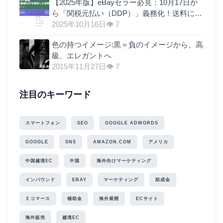
【2025年版】eBayセラー必見：10月17日か
ら「関税元払い（DDP）」義務化！送料に関
税を上乗せするのが最も現実的な理由
2025年10月16日
👁 7
色の持つイメージ:黒＝負のイメージから、高
級、エレガントへ
2015年11月27日
👁 7
注目のキーワード
スマートフォン
SEO
GOOGLE ADWORDS
GOOGLE
SNS
AMAZON.COM
アメリカ
中国越境EC
中国
海外向けマーケティング
インバウンド
EBAY
マーケティング
助成金
Ｅコマース
補助金
海外展開
ECサイト
海外販売
越境EC