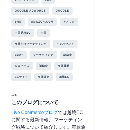
GOOGLE ADWORDS
GOOGLE
SNS
AMAZON.COM
アメリカ
中国越境EC
中国
海外向けマーケティング
インバウンド
EBAY
マーケティング
助成金
Ｅコマース
補助金
海外展開
ECサイト
海外販売
越境EC
-->
このブログについて
Live Commerceブログ
では越境EC
に関する最新情報、 マーケティン
グ戦略について紹介します。毎週金