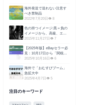
海外発送で送れない注意す
べき禁制品
2022年7月20日
👁 8
色の持つイメージ:黒＝負の
イメージから、高級、エレ
ガントへ
2015年11月27日
👁 7
【2025年版】eBayセラー必
見：10月17日から「関税元
払い（DDP）」義務化！送
2025年10月16日
👁 6
料に関税を上乗せするのが
海外で「おむすびブーム」
最も現実的な理由
急拡大中
2025年4月7日
👁 5
注目のキーワード
スマートフォン
SEO