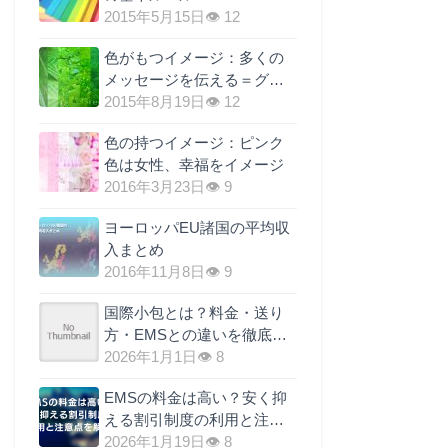
2015年5月15日
👁 12
色がもつイメージ：多くの
メッセージを伝える＝グリ
ーン効果
2015年8月19日
👁 12
色の持つイメージ：ピンク
色は女性、幸福をイメージ
2016年3月23日
👁 9
ヨーロッパEU諸国の平均収
入まとめ
2016年11月8日
👁 9
国際小包とは？料金・送り
方・EMSとの違いを徹底解
説
2026年1月1日
👁 8
EMSの料金は高い？安く抑
える割引制度の利用と注意
点を解説
2026年1月19日
👁 8