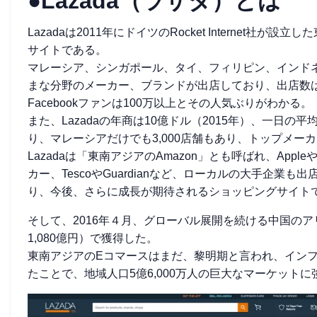
●Lazada（ラザダ）とは
Lazadaは2011年にドイツのRocket Internet
サイトである。
マレーシア、シンガポール、タイ、フィリピン、インド
まな分野のメーカー、ブランドが出店しており、出店数は3
Facebookファンは100万以上とその人気ぶりがわかる。
また、Lazadaの年商は10億ドル（2015年）、一日の平
り、マレーシアだけでも3,000店舗もあり、トップメーカ
Lazadaは「東南アジアのAmazon」とも呼ばれ、Appleや
カー、TescoやGuardianなど、ローカルの大手企業
り、今後、さらに成長が期待されるショッピングサイト
そして、2016年４月、グローバル展開を続ける中国のアリ
1,080億円）で獲得した。
東南アジアのEコマースはまだ、黎明期と言われ、インフラ
たことで、地域人口5億6,000万人の巨大なマーケット