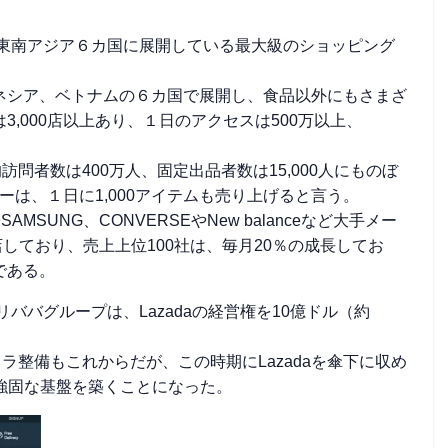
社が設立した東南アジア６カ国に展開している最大級のショッピング
ネシア、ベトナムの６カ国で展開し、食品以外にもさまざ
,000店以上あり、１日のアクセスは500万以上、
均訪問者数は400万人、固定出品者数は15,000人にものぼ
ーは、１日に1,000アイテムも売り上げると言う。
SAMSUNG、CONVERSEやNew balanceなど大手メー
も出店しており、売上上位100社は、毎月20％の成長してお
である。
ババグループは、Lazadaの経営権を10億ドル（約
整備もこれからだが、この時期にLazadaを傘下に収め
に強固な基盤を築くことになった。