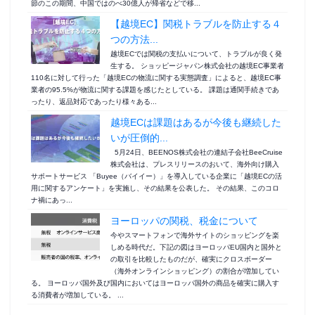
節のこの期間、中国ではのべ30億人が帰省などで移...
【越境EC】関税トラブルを防止する４
つの方法...
越境ECでは関税の支払いについて、トラブルが良く発
生する。 ショッピージャパン株式会社の越境EC事業者
110名に対して行った「越境ECの物流に関する実態調査」によると、越境EC事
業者の95.5%が物流に関する課題を感じたとしている。 課題は通関手続きであ
ったり、返品対応であったり様々ある...
越境ECは課題はあるが今後も継続した
いが圧倒的...
5月24日、BEENOS株式会社の連結子会社BeeCruise
株式会社は、プレスリリースのおいて、海外向け購入
サポートサービス 「Buyee（バイイー）」を導入している企業に「越境ECの活
用に関するアンケート」を実施し、その結果を公表した。 その結果、このコロ
ナ禍にあっ...
ヨーロッパの関税、税金について
今やスマートフォンで海外サイトのショッピングを楽
しめる時代だ。下記の図はヨーロッパEU国内と国外と
の取引を比較したものだが、確実にクロスボーダー
（海外オンラインショッピング）の割合が増加してい
る。 ヨーロッパ国外及び国内においてはヨーロッパ国外の商品を確実に購入す
る消費者が増加している。 ...