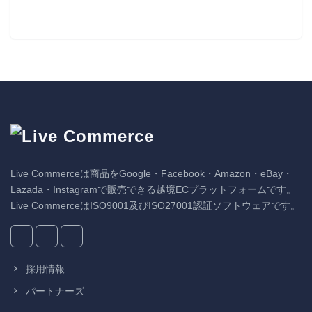
Live Commerceは商品をGoogle・Facebook・Amazon・eBay・
Lazada・Instagramで販売できる越境ECプラットフォームです。
Live CommerceはISO9001及びISO27001認証ソフトウェアです。
採用情報
パートナーズ