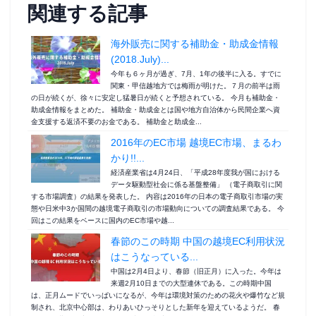
関連する記事
海外販売に関する補助金・助成金情報
(2018.July)...
今年も６ヶ月が過ぎ、7月、1年の後半に入る。すでに
関東・甲信越地方では梅雨が明けた。７月の前半は雨
の日が続くが、徐々に安定し猛暑日が続くと予想されている。 今月も補助金・
助成金情報をまとめた。 補助金・助成金とは国や地方自治体から民間企業へ資
金支援する返済不要のお金である。 補助金と助成金...
2016年のEC市場 越境EC市場、まるわ
かり!!...
経済産業省は4月24日、「平成28年度我が国における
データ駆動型社会に係る基盤整備」 （電子商取引に関
する市場調査）の結果を発表した。 内容は2016年の日本の電子商取引市場の実
態や日米中3か国間の越境電子商取引の市場動向についての調査結果である。 今
回はこの結果をベースに国内のEC市場や越...
春節のこの時期 中国の越境EC利用状況
はこうなっている...
中国は2月4日より、春節（旧正月）に入った。今年は
来週2月10日までの大型連休である。この時期中国
は、正月ムードでいっぱいになるが、今年は環境対策のための花火や爆竹など規
制され、北京中心部は、わりあいひっそりとした新年を迎えているようだ。 春