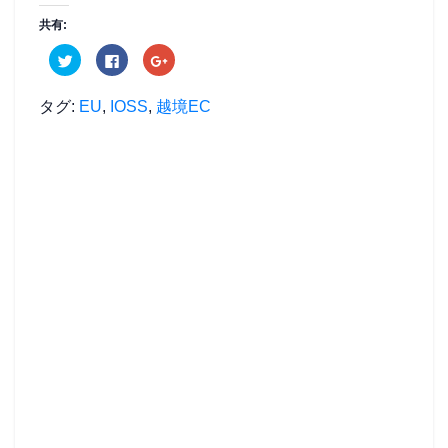
共有:
ク
F
ク
リ
a
リ
ッ
c
ッ
ク
e
ク
し
b
し
タグ:
EU
,
IOSS
,
越境EC
て
o
て
T
o
G
w
k
o
i
で
o
t
共
g
t
有
l
e
す
e
r
る
+
で
に
で
共
は
共
有
ク
有
(
リ
(
新
ッ
新
し
ク
し
い
し
い
ウ
て
ウ
ィ
く
ィ
ン
だ
ン
ド
さ
ド
ウ
い
ウ
で
(
で
開
新
開
き
し
き
ま
い
ま
す
ウ
す
)
ィ
)
ン
ド