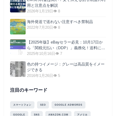
用と注意点を解説
2026年1月19日
👁 8
海外発送で送れない注意すべき禁制品
2022年7月20日
👁 8
【2025年版】eBayセラー必見：10月17日か
ら「関税元払い（DDP）」義務化！送料に関
税を上乗せするのが最も現実的な理由
2025年10月16日
👁 7
色の持つイメージ：グレーは高品質をイメー
ジできる
2016年1月26日
👁 5
注目のキーワード
スマートフォン
SEO
GOOGLE ADWORDS
GOOGLE
SNS
AMAZON.COM
アメリカ