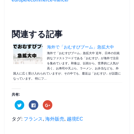
関連する記事
海外で「おむすびブーム」急拡大中
海外で「おむすびブーム」急拡大中 近年、日本の伝統
的なファストフードである「おむすび」が海外で注目
を集めています。和食は、以前から、世界的に人気が
高く、お寿司や天ぷら、ラーメン、お弁当なども、外
国人に広く受け入れられていますが、その中でも、最近は「おむすび」が話題に
なっています。 特にフ...
共有:
ク
F
ク
リ
a
リ
ッ
c
ッ
ク
e
ク
し
b
し
タグ:
フランス
,
海外販売
,
越境EC
て
o
て
T
o
G
w
k
o
i
で
o