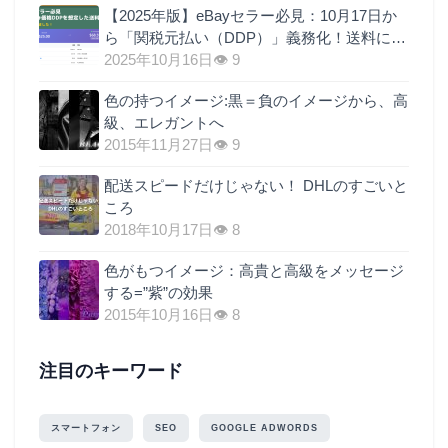
【2025年版】eBayセラー必見：10月17日か
ら「関税元払い（DDP）」義務化！送料に関
税を上乗せするのが最も現実的な理由
2025年10月16日
👁 9
色の持つイメージ:黒＝負のイメージから、高
級、エレガントへ
2015年11月27日
👁 9
配送スピードだけじゃない！ DHLのすごいと
ころ
2018年10月17日
👁 8
色がもつイメージ：高貴と高級をメッセージ
する=”紫”の効果
2015年10月16日
👁 8
注目のキーワード
スマートフォン
SEO
GOOGLE ADWORDS