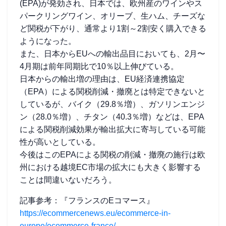
(EPA)が発効され、日本では、欧州産のワインやス
パークリングワイン、オリーブ、生ハム、チーズな
ど関税が下がり、通常より1割～2割安く購入できる
ようになった。
また、日本からEUへの輸出品目においても、2月〜
4月期は前年同期比で10％以上伸びている。
日本からの輸出増の理由は、EU経済連携協定
（EPA）による関税削減・撤廃とは特定できないと
しているが、バイク（29.8％増）、ガソリンエンジ
ン（28.0％増）、チタン（40.3％増）などは、EPA
による関税削減効果が輸出拡大に寄与している可能
性が高いとしている。
今後はこのEPAによる関税の削減・撤廃の施行は欧
州における越境EC市場の拡大にも大きく影響する
ことは間違いないだろう。
記事参考：『フランスのEコマース』
https://ecommercenews.eu/ecommerce-in-
europe/ecommerce-france/