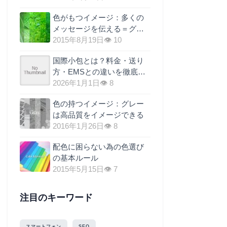
色がもつイメージ：多くの
メッセージを伝える＝グリ
ーン効果
2015年8月19日
👁 10
国際小包とは？料金・送り
方・EMSとの違いを徹底解
説
2026年1月1日
👁 8
色の持つイメージ：グレー
は高品質をイメージできる
2016年1月26日
👁 8
配色に困らない為の色選び
の基本ルール
2015年5月15日
👁 7
注目のキーワード
スマートフォン
SEO