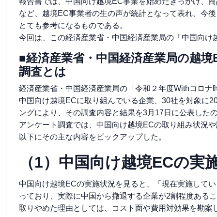
報告書では、中国向け越境EC事業を始めたきっかけ、商
など、越境EC事業者の生の声が統計となって表れ、今後
とても参考になるものである。
今回は、この経済産業省・中国経済産業局の「中国向け
■経済産業省・中国経済産業局の越境
調査とは
経済産業省・中国経済産業局の「令和２年度Withコロ
中国向け越境ECに取り組んでいる企業、30社を対象に20
ングにより、その調査内容と結果を3月17日に公表した
アンケート調査では、中国向け越境ECの取り組み状況
以下にその主な内容をピックアップした。
（1）中国向け越境ECの実
中国向け越境ECの実施状況を見ると、「現在実施している
っており、実際に中国から撤退する企業が2割程度ある
取りやめた理由としては、コスト面や費用対効果を勘案