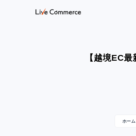
【越境EC最
ホーム