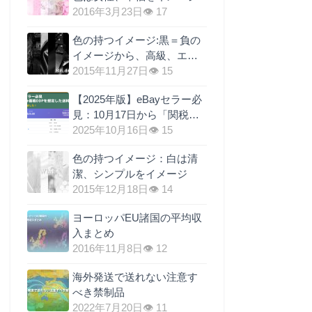
2016年3月23日
👁 17
色の持つイメージ:黒＝負の
イメージから、高級、エレ
ガントへ
2015年11月27日
👁 15
【2025年版】eBayセラー必
見：10月17日から「関税元
払い（DDP）」義務化！送
2025年10月16日
👁 15
料に関税を上乗せするのが
色の持つイメージ：白は清
最も現実的な理由
潔、シンプルをイメージ
2015年12月18日
👁 14
ヨーロッパEU諸国の平均収
入まとめ
2016年11月8日
👁 12
海外発送で送れない注意す
べき禁制品
2022年7月20日
👁 11