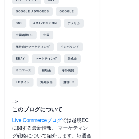
GOOGLE ADWORDS
GOOGLE
SNS
AMAZON.COM
アメリカ
中国越境EC
中国
海外向けマーケティング
インバウンド
EBAY
マーケティング
助成金
Ｅコマース
補助金
海外展開
ECサイト
海外販売
越境EC
-->
このブログについて
Live Commerceブログ
では越境EC
に関する最新情報、 マーケティン
グ戦略について紹介します。毎週金