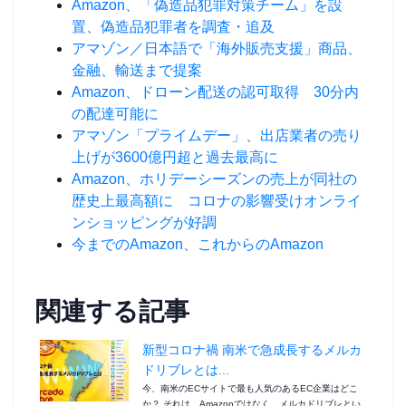
Amazon、「偽造品犯罪対策チーム」を設
置、偽造品犯罪者を調査・追及
アマゾン／日本語で「海外販売支援」商品、
金融、輸送まで提案
Amazon、ドローン配送の認可取得 30分内
の配達可能に
アマゾン「プライムデー」、出店業者の売り
上げが3600億円超と過去最高に
Amazon、ホリデーシーズンの売上が同社の
歴史上最高額に コロナの影響受けオンライ
ンショッピングが好調
今までのAmazon、これからのAmazon
関連する記事
新型コロナ禍 南米で急成長するメルカ
ドリブレとは...
今、南米のECサイトで最も人気のあるEC企業はどこ
か？ それは、Amazonではなく、メルカドリブレとい