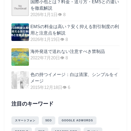
国際小包とは？料金・送り方・EMSとの違い
を徹底解説
2026年1月1日
👁 8
EMSの料金は高い？安く抑える割引制度の利
用と注意点を解説
2026年1月19日
👁 8
海外発送で送れない注意すべき禁制品
2022年7月20日
👁 8
色の持つイメージ：白は清潔、シンプルをイ
メージ
2015年12月18日
👁 6
注目のキーワード
スマートフォン
SEO
GOOGLE ADWORDS