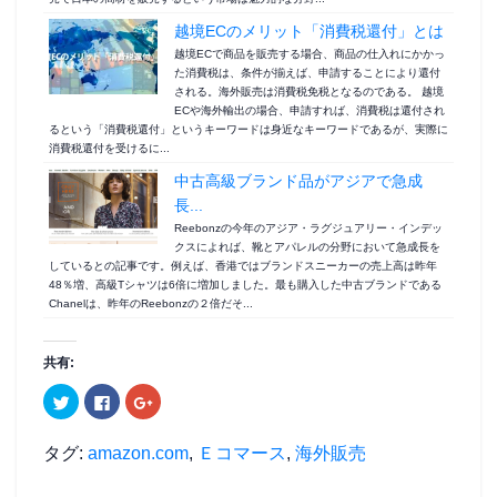
越境ECのメリット「消費税還付」とは
越境ECで商品を販売する場合、商品の仕入れにかかっ
た消費税は、条件が揃えば、申請することにより還付
される。海外販売は消費税免税となるのである。 越境
ECや海外輸出の場合、申請すれば、消費税は還付され
るという「消費税還付」というキーワードは身近なキーワードであるが、実際に
消費税還付を受けるに...
中古高級ブランド品がアジアで急成
長...
Reebonzの今年のアジア・ラグジュアリー・インデッ
クスによれば、靴とアパレルの分野において急成長を
しているとの記事です。例えば、香港ではブランドスニーカーの売上高は昨年
48％増、高級Tシャツは6倍に増加しました。最も購入した中古ブランドである
Chanelは、昨年のReebonzの２倍だそ...
共有:
ク
F
ク
リ
a
リ
ッ
c
ッ
ク
e
ク
し
b
し
タグ:
amazon.com
,
Ｅコマース
,
海外販売
て
o
て
T
o
G
w
k
o