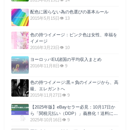
配色に困らない為の色選びの基本ルール
2015年5月15日
👁 13
色の持つイメージ：ピンク色は女性、幸福を
イメージ
2016年3月23日
👁 10
ヨーロッパEU諸国の平均収入まとめ
2016年11月8日
👁 9
色の持つイメージ:黒＝負のイメージから、高
級、エレガントへ
2015年11月27日
👁 9
【2025年版】eBayセラー必見：10月17日か
ら「関税元払い（DDP）」義務化！送料に関
税を上乗せするのが最も現実的な理由
2025年10月16日
👁 9