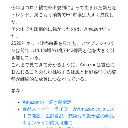
今年はコロナ禍で外出規制によって生まれた新たな
トレンド、巣ごもり消費でEC市場は大きく成長し
た。
その中でも圧倒的に強かったのは、Amazonだっ
た。
2020年ネット販売白書を見ても、アマゾンジャパ
ンは前年比14.1%増の1兆7443億円と他を大きく引
き離している。
これまで見てきて分かるように、Amazonは首位に
甘んじることのない挑戦する社風と超顧客中心の姿
勢が継続的な成長につながっている。
参考：
Amazonの「置き配指定」
食品スーパー「ライフ」がAmazon.co.jpにス
トア開設、生鮮食品・惣菜など数千点の商品
をオンライン購入可能に