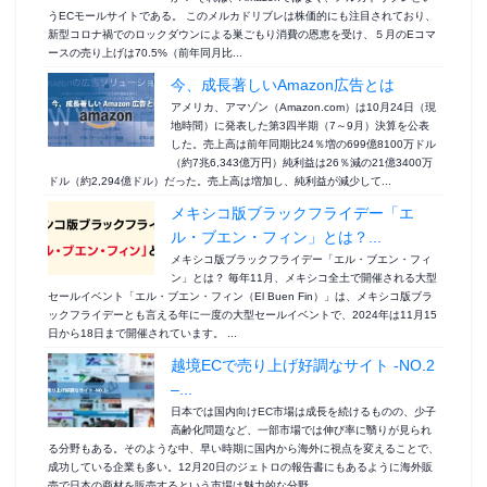
うECモールサイトである。 このメルカドリブレは株価的にも注目されており、
新型コロナ禍でのロックダウンによる巣ごもり消費の恩恵を受け、５月のEコマ
ースの売り上げは70.5%（前年同月比...
今、成長著しいAmazon広告とは
アメリカ、アマゾン（Amazon.com）は10月24日（現
地時間）に発表した第3四半期（7～9月）決算を公表
した。売上高は前年同期比24％増の699億8100万ドル
（約7兆6,343億万円）純利益は26％減の21億3400万
ドル（約2,294億ドル）だった。売上高は増加し、純利益が減少して...
メキシコ版ブラックフライデー「エ
ル・ブエン・フィン」とは？...
メキシコ版ブラックフライデー「エル・ブエン・フィ
ン」とは？ 毎年11月、メキシコ全土で開催される大型
セールイベント「エル・ブエン・フィン（El Buen Fin）」は、メキシコ版ブラ
ックフライデーとも言える年に一度の大型セールイベントで、2024年は11月15
日から18日まで開催されています。 ...
越境ECで売り上げ好調なサイト -NO.2
–...
日本では国内向けEC市場は成長を続けるものの、少子
高齢化問題など、一部市場では伸び率に翳りが見られ
る分野もある。そのような中、早い時期に国内から海外に視点を変えることで、
成功している企業も多い。12月20日のジェトロの報告書にもあるように海外販
売で日本の商材を販売するという市場は魅力的な分野...